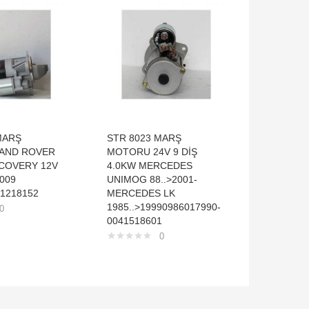
MARŞ
STR 8023 MARŞ
ALT 801
AND ROVER
MOTORU 24V 9 DİŞ
12V 130
SCOVERY 12V
4.0KW MERCEDES
1,6 1,7 C
009
UNIMOG 88..>2001-
SPORTAG
1218152
MERCEDES LK
1985..>19990986017990-
0
0041518601
0