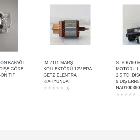
YON KAPAĞI
IM 7111 MARŞ
STR 6790 
DİŞE GÖRE
KOLLEKTÖRÜ 12V ERA
MOTORU L
ON TİP
GETZ ELENTRA
2,5 TDİ Dİ
KİAHYUNDAİ
9 DİŞ ERR5
NAD100390
0