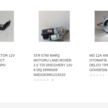
KTÖR 12V
STR 6790 MARŞ
MD 12A YA
ECT
MOTORU LAND ROVER
OTOMATİK 
SPO
2,5 TDİ DİSCOVERY 12V
DELCO TİP
9 DİŞ ERR5009
GÖVDESNL
NAD1003901218152
0