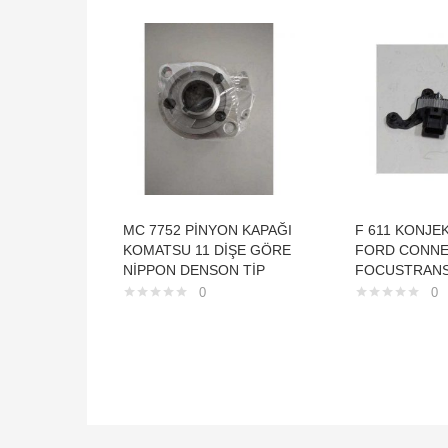
MC 7752 PİNYON KAPAĞI
F 611 KONJE
KOMATSU 11 DİŞE GÖRE
FORD CONN
NİPPON DENSON TİP
FOCUSTRAN
0
0