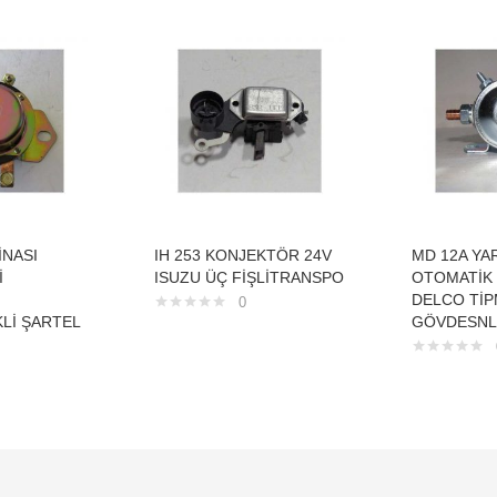
İNASI
IH 253 KONJEKTÖR 24V
MD 12A YA
İ
ISUZU ÜÇ FİŞLİTRANSPO
OTOMATİK 
DELCO TİP
0
KLİ ŞARTEL
GÖVDESNL