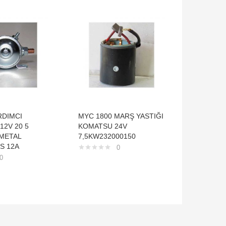
RDIMCI
MYC 1800 MARŞ YASTIĞI
WRB 895
12V 20 5
KOMATSU 24V
İÇTEN S
METAL
7,5KW232000150
VALEO T
S 12A
0
0