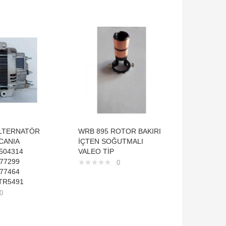
ALTERNATÖR
WRB 895 ROTOR BAKIRI
STR 679
CANIA
İÇTEN SOĞUTMALI
MOTORU
504314
VALEO TİP
2,5 TDİ
777299
9 DİŞ E
0
777464
NAD1003
TR5491
0