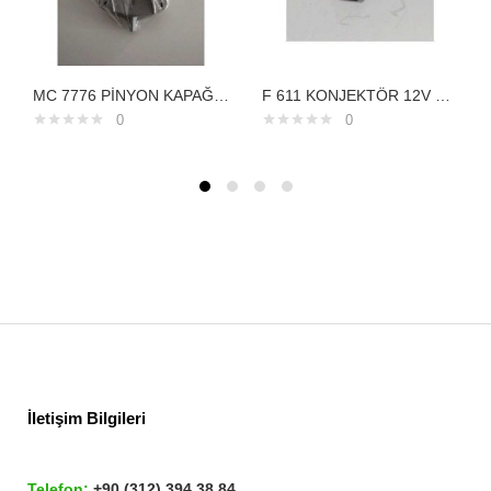
MC 7776 PİNYON KAPAĞI CASE HYUNDAİ 13 DİŞE GÖRE NİPPON DENSO TİP 1692007
F 611 KONJEKTÖR 12V FORD CONNECT FOCUSTRANSPO
0
0
İletişim Bilgileri
Telefon:
+90 (312) 394 38 84