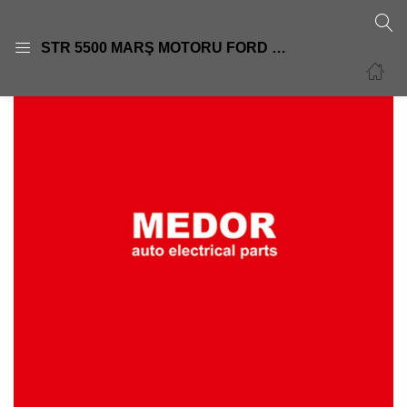
GIRIŞ
KAYIT OL
STR 5500 MARŞ MOTORU FORD ESCORT FORD FOCUSFORD MONDEO 12V 0001108122 93BB11000JB 6775704 5029143F3RZ11002B 6775704
Giriş yapmak için kullanıcı adınızı ve şifrenizi girin.
Beni Hatırla
Şifre sıfırla