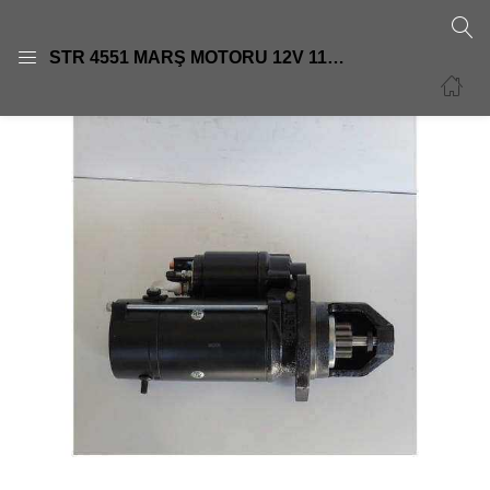
GIRIŞ
KAYIT OL
STR 4551 MARŞ MOTORU 12V 11 DİŞ VALTRACASE-MF TRAKTÖR IS0836 11130836 11131542 11131727 11131968 11132174 11132356 11132359 AZF419011130836 ıs 1303
Giriş yapmak için kullanıcı adınızı ve şifrenizi girin.
Beni Hatırla
Şifre sıfırla