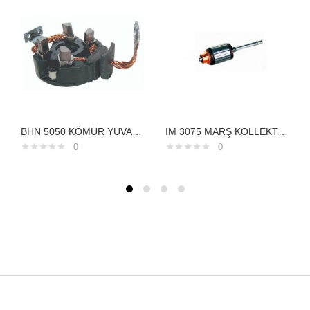
BHN 5050 KÖMÜR YUVASI 12V.TOYOTA HONDA CİVİCCOROLLA/AVENSIS CRV 1.6
IM 3075 MARŞ KOLLEKTÖRÜ 12V SUZUKİ CARRY KUBOTADAIHATSU282005210
0
0