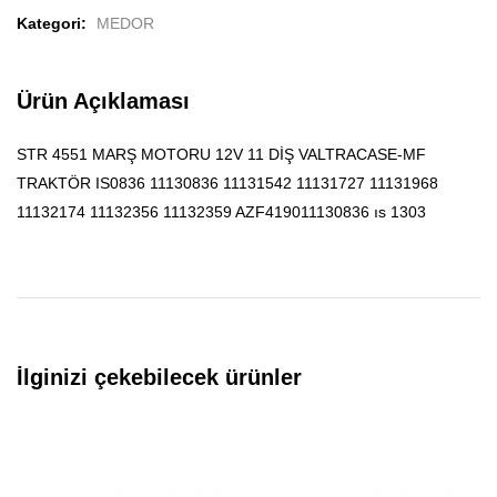
Kategori:
MEDOR
Ürün Açıklaması
STR 4551 MARŞ MOTORU 12V 11 DİŞ VALTRACASE-MF
TRAKTÖR IS0836 11130836 11131542 11131727 11131968
11132174 11132356 11132359 AZF419011130836 ıs 1303
İlginizi çekebilecek ürünler