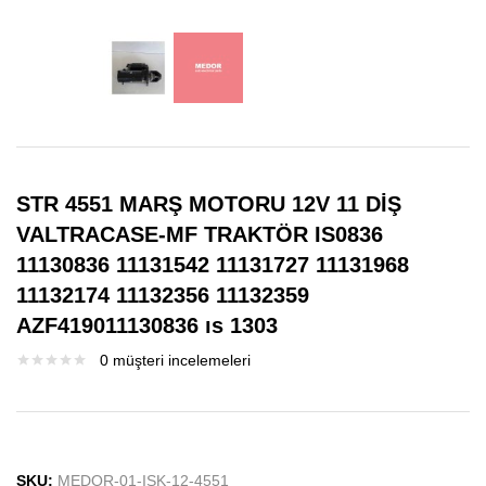
STR 4551 MARŞ MOTORU 12V 11 DİŞ
VALTRACASE-MF TRAKTÖR IS0836
11130836 11131542 11131727 11131968
11132174 11132356 11132359
AZF419011130836 ıs 1303
0
müşteri incelemeleri
SKU:
MEDOR-01-ISK-12-4551