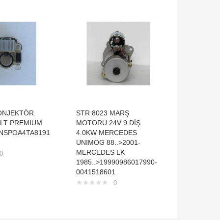
KONJEKTÖR
STR 8023 MARŞ
MC 7850
ULT PREMIUM
MOTORU 24V 9 DİŞ
FORD K
NSPOA4TA8191
4.0KW MERCEDES
TRAKTÖR
UNIMOG 88..>2001-
NİPPON 
MERCEDES LK
0
1985..>19990986017990-
0041518601
0