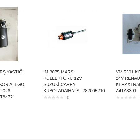
RŞ YASTIĞI
IM 3075 MARŞ
VM 5591 
KOLLEKTÖRÜ 12V
24V RENA
XOR ATEGO
SUZUKİ CARRY
KERAXTRA
9026
KUBOTADAIHATSU282005210
A4TA8391
T84771
0