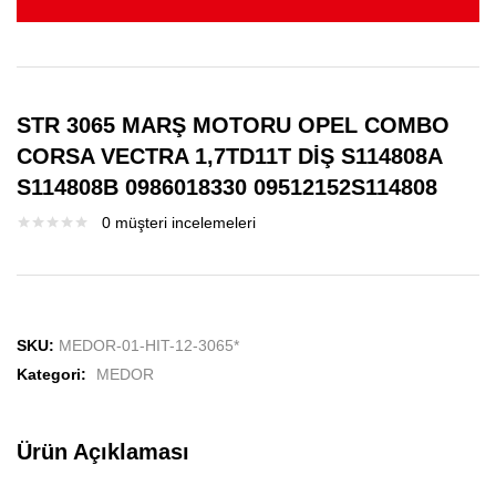
STR 3065 MARŞ MOTORU OPEL COMBO
CORSA VECTRA 1,7TD11T DİŞ S114808A
S114808B 0986018330 09512152S114808
0
müşteri incelemeleri
SKU:
MEDOR-01-HIT-12-3065*
Kategori:
MEDOR
Ürün Açıklaması