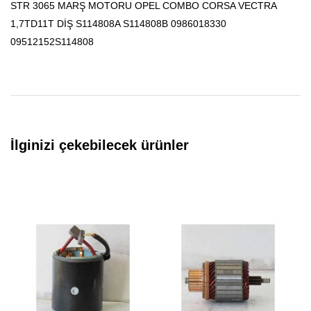
STR 3065 MARŞ MOTORU OPEL COMBO CORSA VECTRA
1,7TD11T DİŞ S114808A S114808B 0986018330
09512152S114808
İlginizi çekebilecek ürünler