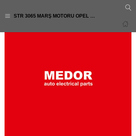
GIRIŞ
KAYIT OL
STR 3065 MARŞ MOTORU OPEL COMBO CORSA VECTRA 1,7TD11T DİŞ S114808A S114808B 0986018330 09512152S114808
Giriş yapmak için kullanıcı adınızı ve şifrenizi girin.
Beni Hatırla
Şifre sıfırla