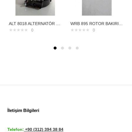
ALT 8018 ALTERNATÖR 12V 130 AMPER HYUNDAİ 1,6 1,7 CRD IX 35 KIA SPORTAGE 373002A850
WRB 895 ROTOR BAKIRI İÇTEN SOĞUTMALI VALEO TİP
0
0
İletişim Bilgileri
Telefon:
+90 (312) 394 38 84