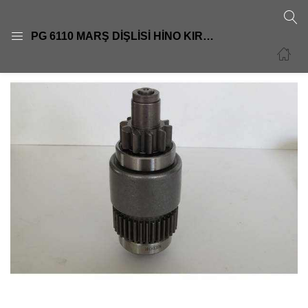
GIRIŞ
KAYIT OL
PG 6110 MARŞ DİŞLİSİ HİNO KIRKAYAK 11 DİŞSD 5080 ZEN 1827—
Giriş yapmak için kullanıcı adınızı ve şifrenizi girin.
Beni Hatırla
Şifre sıfırla