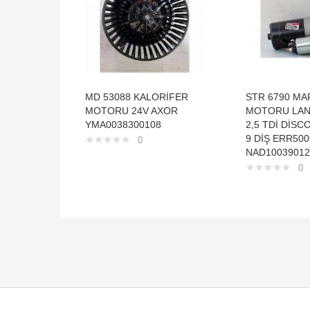
MD 53088 KALORİFER
STR 6790 MA
MOTORU 24V AXOR
MOTORU LAN
YMA0038300108
2,5 TDİ DİSC
9 DİŞ ERR500
0
NAD10039012
0