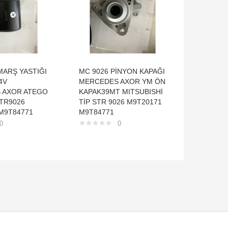
MARŞ YASTIĞI
MC 9026 PİNYON KAPAĞI
20203 İŞ
4V
MERCEDES AXOR YM ÖN
DEVRE K
 AXOR ATEGO
KAPAK39MT MITSUBISHİ
ELEKTRİ
TR9026
TİP STR 9026 M9T20171
24VELEK
M9T84771
M9T84771
0
0