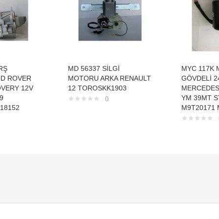
RŞ
MD 56337 SİLGİ
MYC 117K 
D ROVER
MOTORU ARKA RENAULT
GÖVDELİ 2
OVERY 12V
12 TOROSKK1903
MERCEDES
9
YM 39MT S
0
18152
M9T20171 