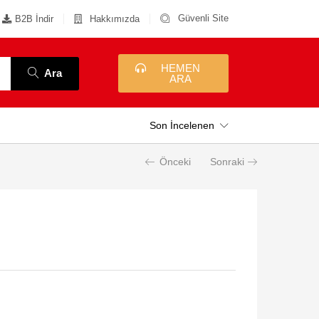
Güvenli Site
B2B İndir
Hakkımızda
HEMEN
Ara
ARA
Son İncelenen
Önceki
Sonraki