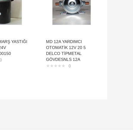
MARŞ YASTIĞI
MD 12A YARDIMCI
WRB 895
24V
OTOMATİK 12V 20 5
İÇTEN S
00150
DELCO TİPMETAL
VALEO T
GÖVDESNLS 12A
0
0