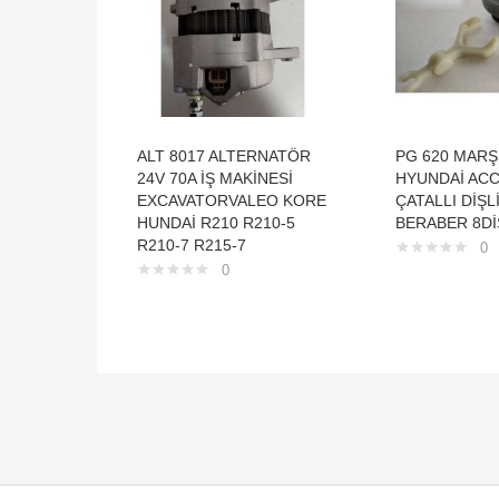
ALT 8017 ALTERNATÖR
PG 620 MARŞ 
24V 70A İŞ MAKİNESİ
HYUNDAİ AC
EXCAVATORVALEO KORE
ÇATALLI DİŞLİ
HUNDAİ R210 R210-5
BERABER 8Dİ
R210-7 R215-7
0
0