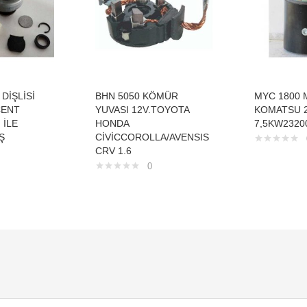
DİŞLİSİ
BHN 5050 KÖMÜR
MYC 1800 
CENT
YUVASI 12V.TOYOTA
KOMATSU 
 İLE
HONDA
7,5KW2320
Ş
CİVİCCOROLLA/AVENSIS
CRV 1.6
0