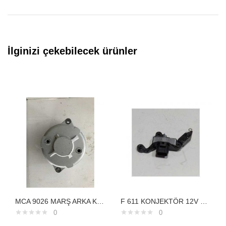
İlginizi çekebilecek ürünler
MCA 9026 MARŞ ARKA KAPAK 39MT MERCEDES YM MİTSUBISHİ TİPİ STR 9026 M9T20171 M9T84771
F 611 KONJEKTÖR 12V FORD CONNECT FOCUSTRANSPO
0
0