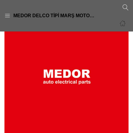
GIRIŞ
KAYIT OL
MEDOR DELCO TİPİ MARŞ MOTORLARI
Giriş yapmak için kullanıcı adınızı ve şifrenizi girin.
Beni Hatırla
Şifre sıfırla