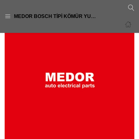
GIRIŞ
KAYIT OL
MEDOR BOSCH TİPİ KÖMÜR YUVALARI
Giriş yapmak için kullanıcı adınızı ve şifrenizi girin.
Beni Hatırla
Şifre sıfırla