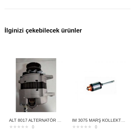
İlginizi çekebilecek ürünler
ALT 8017 ALTERNATÖR 24V 70A İŞ MAKİNESİ EXCAVATORVALEO KORE HUNDAİ R210 R210-5 R210-7 R215-7
IM 3075 MARŞ KOLLEKTÖRÜ 12V SUZUKİ CARRY KUBOTADAIHATSU282005210
0
0