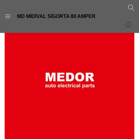
GIRIŞ
KAYIT OL
MD MİDİVAL SİGORTA 80 AMPER
Giriş yapmak için kullanıcı adınızı ve şifrenizi girin.
Beni Hatırla
Şifre sıfırla