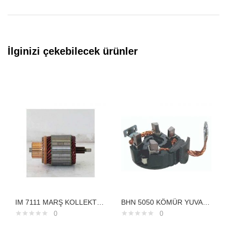
İlginizi çekebilecek ürünler
IM 7111 MARŞ KOLLEKTÖRÜ 12V ERA GETZ ELENTRA KİAHYUNDAİ
BHN 5050 KÖMÜR YUVASI 12V.TOYOTA HONDA CİVİCCOROLLA/AVENSIS CRV 1.6
0
0