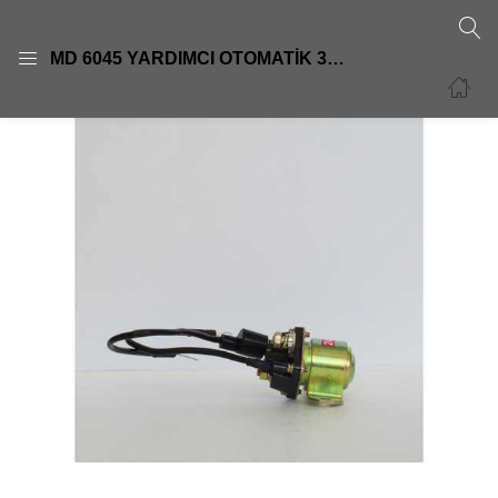
GIRIŞ
KAYIT OL
MD 6045 YARDIMCI OTOMATİK 39 MT MİTSUBİSİ 24V AXOR CUMMIS RENAULT PREMİUM 24V MİTSUBİSİ TİP ZM5408
Giriş yapmak için kullanıcı adınızı ve şifrenizi girin.
Beni Hatırla
Şifre sıfırla