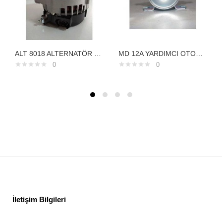
ALT 8018 ALTERNATÖR 12V 130 AMPER HYUNDAİ 1,6 1,7 CRD IX 35 KIA SPORTAGE 373002A850
MD 12A YARDIMCI OTOMATİK 12V 20 5 DELCO TİPMETAL GÖVDESNLS 12A
0
0
İletişim Bilgileri