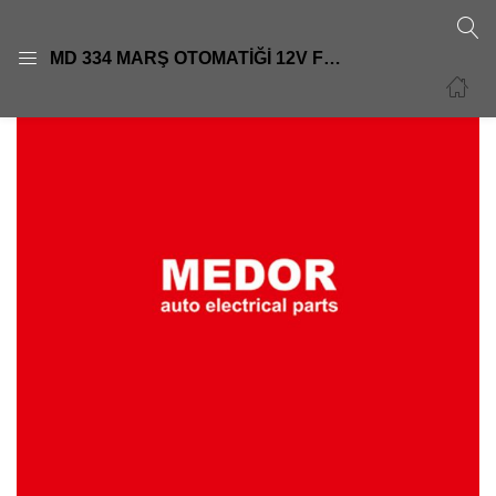
GIRIŞ
KAYIT OL
MD 334 MARŞ OTOMATİĞİ 12V FORD BMCTOB 110 TOT 110
Giriş yapmak için kullanıcı adınızı ve şifrenizi girin.
Beni Hatırla
Şifre sıfırla