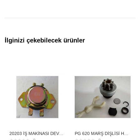
İlginizi çekebilecek ürünler
20203 İŞ MAKİNASI DEVRE KESİCİ ELEKTRİKLİ 24VELEKTİRİKLİ ŞARTEL
PG 620 MARŞ DİŞLİSİ HYUNDAİ ACCENT ÇATALLI DİŞLİ İLE BERABER 8DİŞ