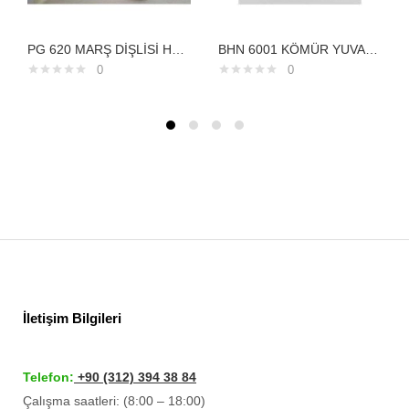
PG 620 MARŞ DİŞLİSİ HYUNDAİ ACCENT ÇATALLI DİŞLİ İLE BERABER 8DİŞ
BHN 6001 KÖMÜR YUVASI 24V KOMATSU PC200 HİNOIVECO STARLİS HİNO 5,5 KW CAT KAVAZAKİ285100880
0
0
İletişim Bilgileri
Telefon:
+90 (312) 394 38 84
Çalışma saatleri: (8:00 – 18:00)