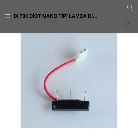
GIRIŞ
KAYIT OL
IX 700 DİOT MAKO TİPİ LAMBA DİYOTTRANSPO
Giriş yapmak için kullanıcı adınızı ve şifrenizi girin.
Beni Hatırla
Şifre sıfırla