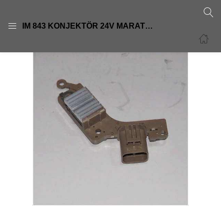
GIRIŞ
KAYIT OL
IM 843 KONJEKTÖR 24V MARATON TRANSPO
Giriş yapmak için kullanıcı adınızı ve şifrenizi girin.
Beni Hatırla
Şifre sıfırla