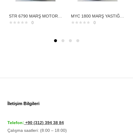
STR 6790 MARŞ MOTORU LAND ROVER 2,5 TDİ DİSCOVERY 12V 9 DİŞ ERR5009 NAD1003901218152
MYC 1800 MARŞ YASTIĞI KOMATSU 24V 7,5KW232000150
0
0
İletişim Bilgileri
Telefon:
+90 (312) 394 38 84
Çalışma saatleri: (8:00 – 18:00)