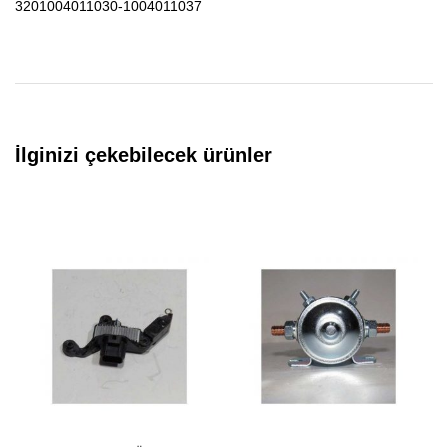
3201004011030-1004011037
İlginizi çekebilecek ürünler