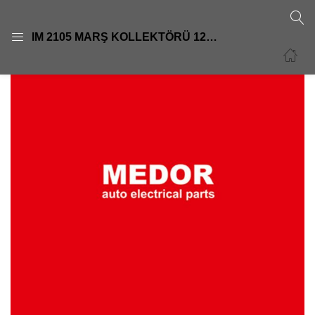
GIRIŞ
KAYIT OL
IM 2105 MARŞ KOLLEKTÖRÜ 12V 18DİŞ BMW 316-318-3201004011030-1004011037
Giriş yapmak için kullanıcı adınızı ve şifrenizi girin.
Beni Hatırla
Şifre sıfırla