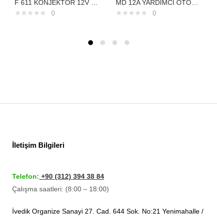
F 611 KONJEKTÖR 12V FORD CONNECT FOCUSTRANSPO
MD 12A YARDIMCI OTOMATİK 12V 20 5 DELCO TİPMETAL GÖVDESNLS 12A
0
0
İletişim Bilgileri
Telefon:
+90 (312) 394 38 84
Çalışma saatleri: (8:00 – 18:00)
İvedik Organize Sanayi 27. Cad. 644 Sok. No:21 Yenimahalle /