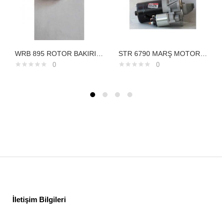
WRB 895 ROTOR BAKIRI İÇTEN SOĞUTMALI VALEO TİP
STR 6790 MARŞ MOTORU LAND ROVER 2,5 TDİ DİSCOVERY 12V 9 DİŞ ERR5009 NAD1003901218152
0
0
İletişim Bilgileri