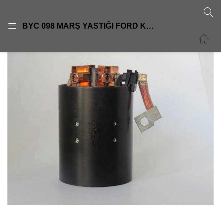
GIRIŞ
KAYIT OL
BYC 098 MARŞ YASTIĞI FORD KARGO MERCEDES AXOR YM GÖVDELİ6033AD4108-
Giriş yapmak için kullanıcı adınızı ve şifrenizi girin.
Beni Hatırla
Şifre sıfırla