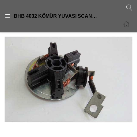
GIRIŞ
KAYIT OL
BHB 4032 KÖMÜR YUVASI SCANIA MAN Y.M372 SERİSİ PİLASTİK TUTUCULU 6033AD53166033AD4194 6033AD5128
Giriş yapmak için kullanıcı adınızı ve şifrenizi girin.
Beni Hatırla
Şifre sıfırla