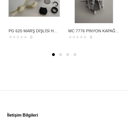
PG 620 MARŞ DİŞLİSİ HYUNDAİ ACCENT ÇATALLI DİŞLİ İLE BERABER 8DİŞ
MC 7776 PİNYON KAPAĞI CASE HYUNDAİ 13 DİŞE GÖRE NİPPON DENSO TİP 1692007
0
0
İletişim Bilgileri