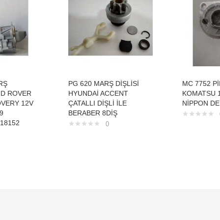
RŞ
PG 620 MARŞ DİŞLİSİ
MC 7752 P
D ROVER
HYUNDAİ ACCENT
KOMATSU 1
OVERY 12V
ÇATALLI DİŞLİ İLE
NİPPON DE
9
BERABER 8DİŞ
18152
0