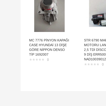
MC 7776 PİNYON KAPAĞI
STR 6790 MA
CASE HYUNDAİ 13 DİŞE
MOTORU LAN
GÖRE NİPPON DENSO
2,5 TDİ DİSC
TİP 1692007
9 DİŞ ERR500
NAD10039012
0
0