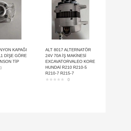
İNYON KAPAĞI
ALT 8017 ALTERNATÖR
BHN 505
1 DİŞE GÖRE
24V 70A İŞ MAKİNESİ
YUVASI 
NSON TİP
EXCAVATORVALEO KORE
HONDA
HUNDAİ R210 R210-5
CİVİCCO
0
R210-7 R215-7
CRV 1.6
0