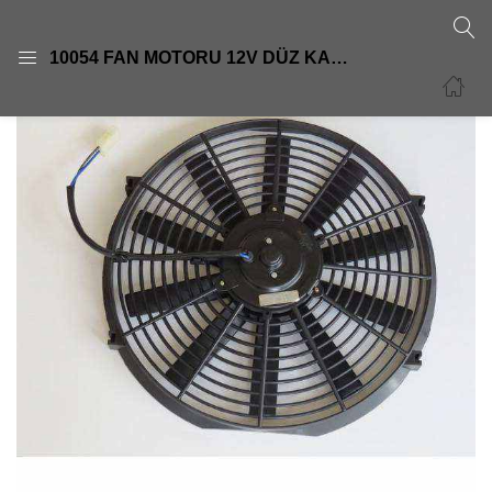
GIRIŞ
KAYIT OL
10054 FAN MOTORU 12V DÜZ KANAT 11 İNÇ
Giriş yapmak için kullanıcı adınızı ve şifrenizi girin.
Beni Hatırla
Şifre sıfırla